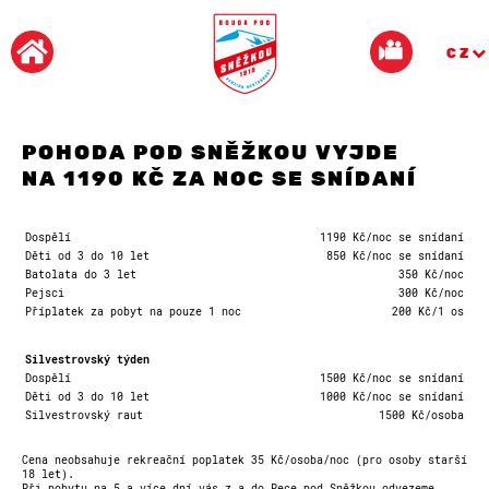
CZ
POHODA POD SNĚŽKOU VYJDE
NA 1190 KČ ZA NOC SE SNÍDANÍ
Dospělí
1190 Kč/noc se snídaní
Děti od 3 do 10 let
850 Kč/noc se snídaní
Batolata do 3 let
350 Kč/noc
Pejsci
300 Kč/noc
Příplatek za pobyt na pouze 1 noc
200 Kč/1 os
Silvestrovský týden
Dospělí
1500 Kč/noc se snídaní
Děti od 3 do 10 let
1000 Kč/noc se snídaní
Silvestrovský raut
1500 Kč/osoba
Cena neobsahuje rekreační poplatek
35 Kč/osoba/noc (pro osoby starší
18 let).
Při pobytu na 5 a více dní vás
z a do Pece pod Sněžkou odvezeme